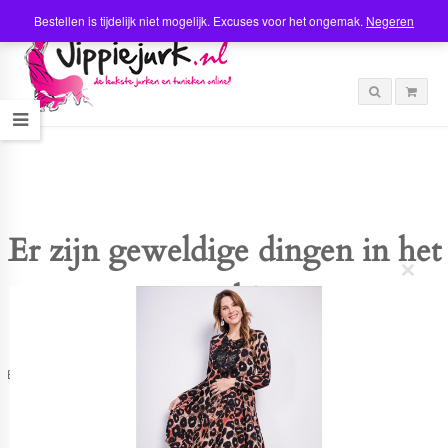
Bestellen is tijdelijk niet mogelijk. Excuses voor het ongemak.
Negeren
Er zijn geweldige dingen in het
C
verschiet
l
o
s
e
t
Er is iets moois in het vooruitzicht! Onze winkel wordt momenteel gebouwd en
h
zal binnenkort online komen!
i
s
m