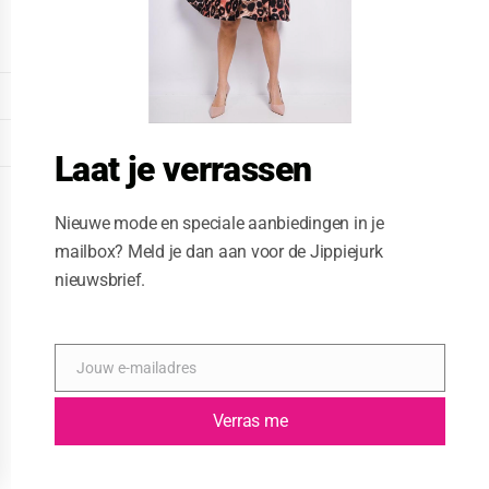
o
d
u
l
e
DISPLAY EXTENDED FOOTER
DISPLAY FOOTER
Laat je verrassen
WEBSITE: CREATIVE PASSENGER
Nieuwe mode en speciale aanbiedingen in je
mailbox? Meld je dan aan voor de Jippiejurk
nieuwsbrief.
Jouw e-mailadres
E
-
m
Verras me
a
i
l