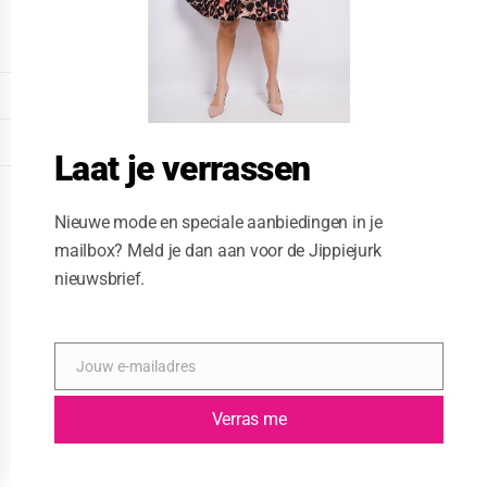
o
d
u
l
e
DISPLAY EXTENDED FOOTER
DISPLAY FOOTER
Laat je verrassen
WEBSITE: CREATIVE PASSENGER
Nieuwe mode en speciale aanbiedingen in je
mailbox? Meld je dan aan voor de Jippiejurk
nieuwsbrief.
Jouw e-mailadres
E
-
m
Verras me
a
i
l