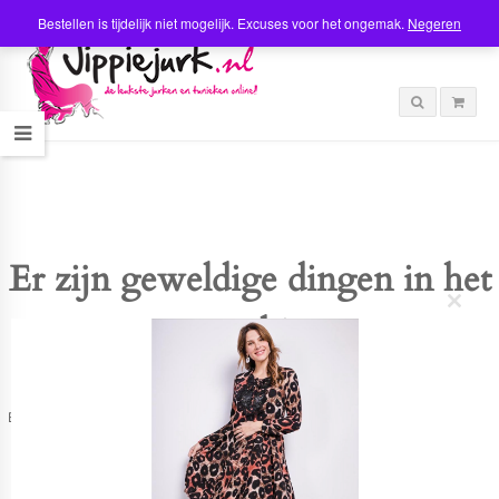
Bestellen is tijdelijk niet mogelijk. Excuses voor het ongemak.
Negeren
Er zijn geweldige dingen in het
C
verschiet
l
o
s
e
t
Er is iets moois in het vooruitzicht! Onze winkel wordt momenteel gebouwd en
h
zal binnenkort online komen!
i
s
m