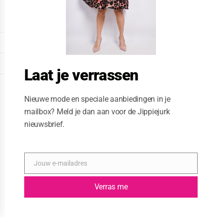
o
d
u
l
e
DISPLAY EXTENDED FOOTER
DISPLAY FOOTER
Laat je verrassen
WEBSITE: CREATIVE PASSENGER
Nieuwe mode en speciale aanbiedingen in je
mailbox? Meld je dan aan voor de Jippiejurk
nieuwsbrief.
Jouw e-mailadres
E
-
m
Verras me
a
i
l