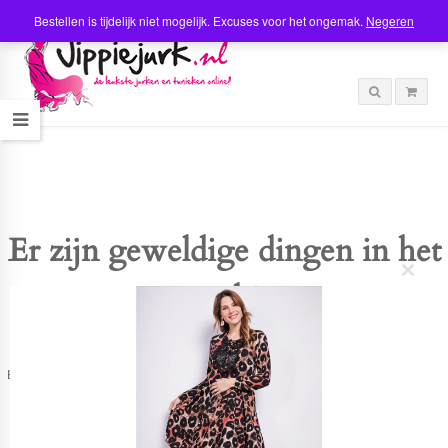
Bestellen is tijdelijk niet mogelijk. Excuses voor het ongemak.
Negeren
Er zijn geweldige dingen in het
C
verschiet
l
o
s
e
t
Er is iets moois in het vooruitzicht! Onze winkel wordt momenteel gebouwd en
h
zal binnenkort online komen!
i
s
m