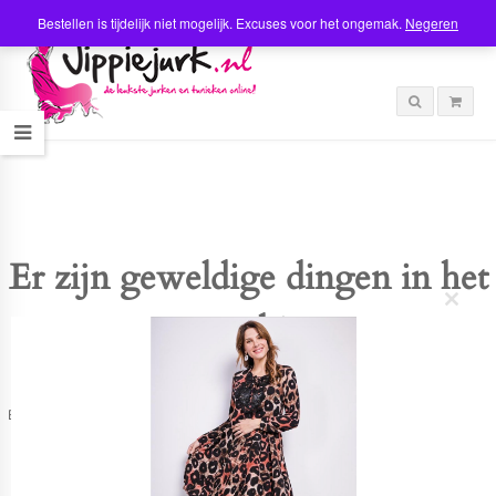
Bestellen is tijdelijk niet mogelijk. Excuses voor het ongemak.
Negeren
Er zijn geweldige dingen in het
C
verschiet
l
o
s
e
t
Er is iets moois in het vooruitzicht! Onze winkel wordt momenteel gebouwd en
h
zal binnenkort online komen!
i
s
m