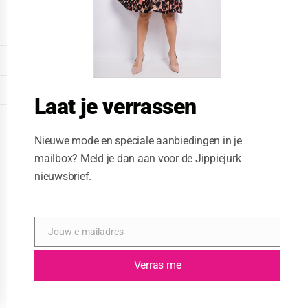
o
d
u
l
e
DISPLAY EXTENDED FOOTER
DISPLAY FOOTER
Laat je verrassen
WEBSITE: CREATIVE PASSENGER
Nieuwe mode en speciale aanbiedingen in je
mailbox? Meld je dan aan voor de Jippiejurk
nieuwsbrief.
Jouw e-mailadres
E
-
m
Verras me
a
i
l