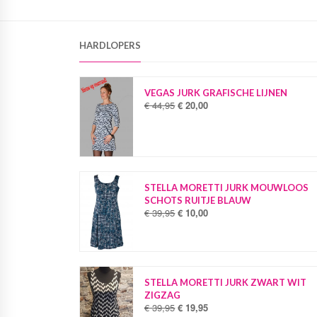
HARDLOPERS
VEGAS JURK GRAFISCHE LIJNEN
€
44,95
€
20,00
O
H
o
u
r
i
s
d
p
i
r
g
o
e
STELLA MORETTI JURK MOUWLOOS
n
p
SCHOTS RUITJE BLAUW
k
r
€
39,95
€
10,00
O
H
e
i
o
u
l
j
r
i
i
s
s
d
j
i
p
i
k
s
r
g
STELLA MORETTI JURK ZWART WIT
e
:
o
e
ZIGZAG
p
€
n
p
€
39,95
€
19,95
O
H
r
k
r