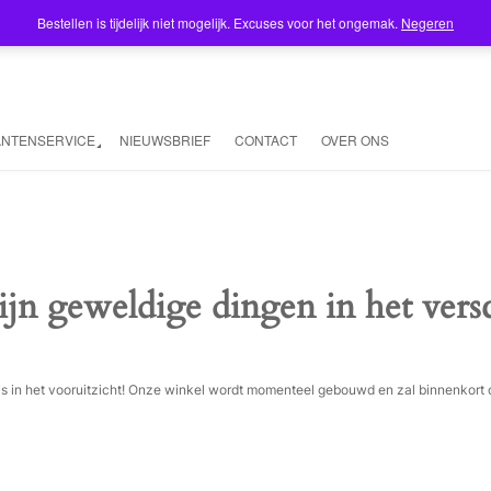
Bestellen is tijdelijk niet mogelijk. Excuses voor het ongemak.
Negeren
ANTENSERVICE
NIEUWSBRIEF
CONTACT
OVER ONS
ijn geweldige dingen in het vers
ois in het vooruitzicht! Onze winkel wordt momenteel gebouwd en zal binnenkort