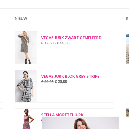
NIEUW
K
VEGAS JURK ZWART GEMELEERD
€
17,50
-
€
22,50
P
r
i
j
s
k
l
VEGAS JURK BLOK GREY STRIPE
a
€
39,95
€
20,00
O
H
s
o
u
s
r
i
e
s
d
:
p
i
€
r
g
o
e
STELLA MORETTI JURK
1
n
p
€
34,95
€
19,95
O
H
7
k
r
o
u
,
e
i