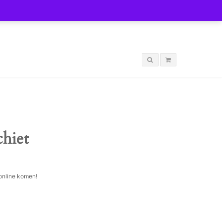
LOGIN
chiet
 online komen!