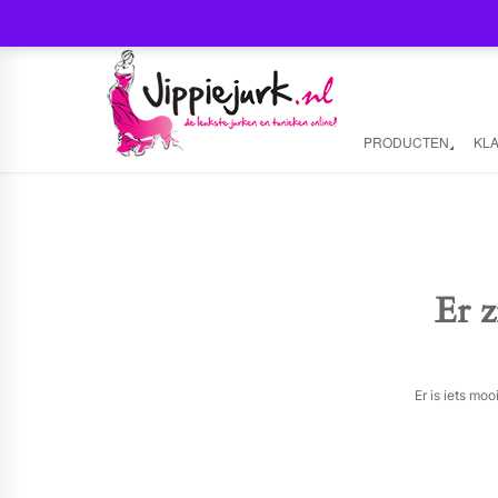
PRODUCTEN
KL
Er z
Er is iets mo