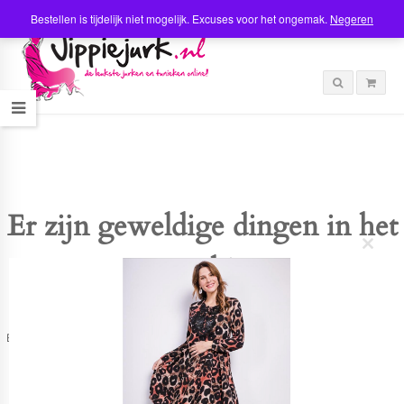
Bestellen is tijdelijk niet mogelijk. Excuses voor het ongemak.
Negeren
Er zijn geweldige dingen in het
C
verschiet
l
o
s
e
t
Er is iets moois in het vooruitzicht! Onze winkel wordt momenteel gebouwd en
h
zal binnenkort online komen!
i
s
m