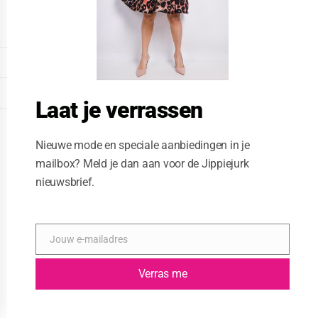
o
d
u
l
e
DISPLAY EXTENDED FOOTER
DISPLAY FOOTER
Laat je verrassen
WEBSITE: CREATIVE PASSENGER
Nieuwe mode en speciale aanbiedingen in je
mailbox? Meld je dan aan voor de Jippiejurk
nieuwsbrief.
Jouw e-mailadres
E
-
m
Verras me
a
i
l