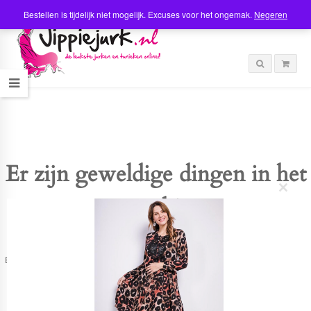
Bestellen is tijdelijk niet mogelijk. Excuses voor het ongemak.
Negeren
Er zijn geweldige dingen in het
C
verschiet
l
o
s
e
t
Er is iets moois in het vooruitzicht! Onze winkel wordt momenteel gebouwd en
h
zal binnenkort online komen!
i
s
m