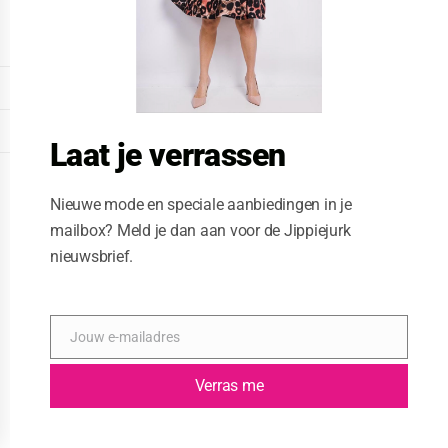
o
d
u
l
e
DISPLAY EXTENDED FOOTER
DISPLAY FOOTER
Laat je verrassen
WEBSITE: CREATIVE PASSENGER
Nieuwe mode en speciale aanbiedingen in je
mailbox? Meld je dan aan voor de Jippiejurk
nieuwsbrief.
Jouw e-mailadres
E
-
m
Verras me
a
i
l