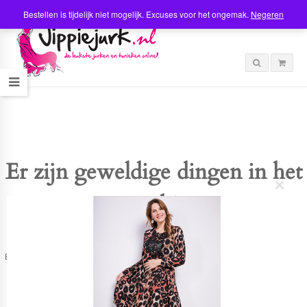
Bestellen is tijdelijk niet mogelijk. Excuses voor het ongemak.
Negeren
Er zijn geweldige dingen in het
C
verschiet
l
o
s
e
t
Er is iets moois in het vooruitzicht! Onze winkel wordt momenteel gebouwd en
h
zal binnenkort online komen!
i
s
m