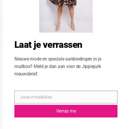
o
d
u
l
e
DISPLAY EXTENDED FOOTER
DISPLAY FOOTER
Laat je verrassen
WEBSITE: CREATIVE PASSENGER
Nieuwe mode en speciale aanbiedingen in je
mailbox? Meld je dan aan voor de Jippiejurk
nieuwsbrief.
Jouw e-mailadres
E
-
m
Verras me
a
i
l