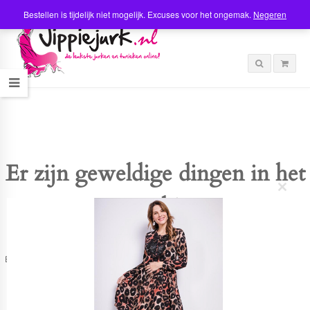
Bestellen is tijdelijk niet mogelijk. Excuses voor het ongemak.
Negeren
Er zijn geweldige dingen in het
C
verschiet
l
o
s
e
t
Er is iets moois in het vooruitzicht! Onze winkel wordt momenteel gebouwd en
h
zal binnenkort online komen!
i
s
m