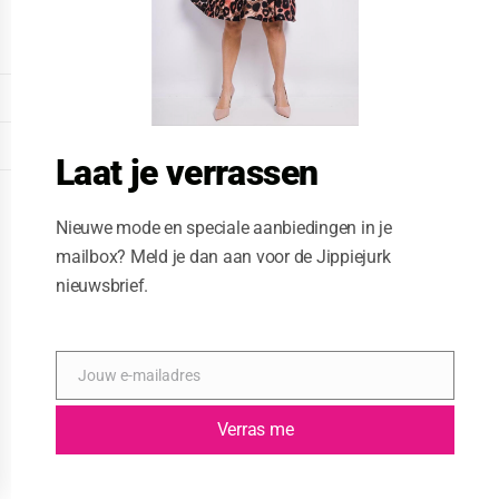
o
d
u
l
e
DISPLAY EXTENDED FOOTER
DISPLAY FOOTER
Laat je verrassen
WEBSITE: CREATIVE PASSENGER
Nieuwe mode en speciale aanbiedingen in je
mailbox? Meld je dan aan voor de Jippiejurk
nieuwsbrief.
Jouw e-mailadres
E
-
m
Verras me
a
i
l