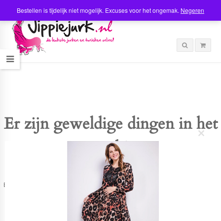
Bestellen is tijdelijk niet mogelijk. Excuses voor het ongemak.
Negeren
Er zijn geweldige dingen in het
C
verschiet
l
o
s
e
t
Er is iets moois in het vooruitzicht! Onze winkel wordt momenteel gebouwd en
h
zal binnenkort online komen!
i
s
m