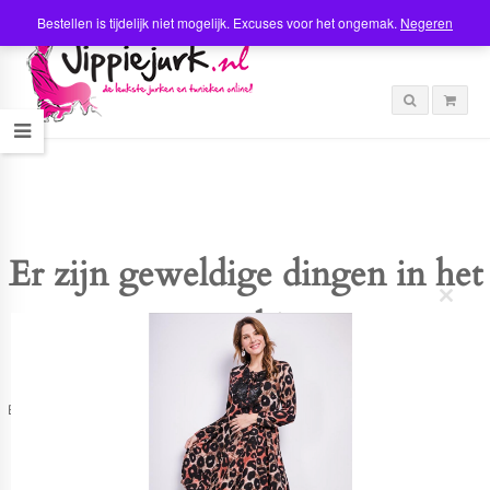
Bestellen is tijdelijk niet mogelijk. Excuses voor het ongemak.
Negeren
Er zijn geweldige dingen in het
C
verschiet
l
o
s
e
t
Er is iets moois in het vooruitzicht! Onze winkel wordt momenteel gebouwd en
h
zal binnenkort online komen!
i
s
m