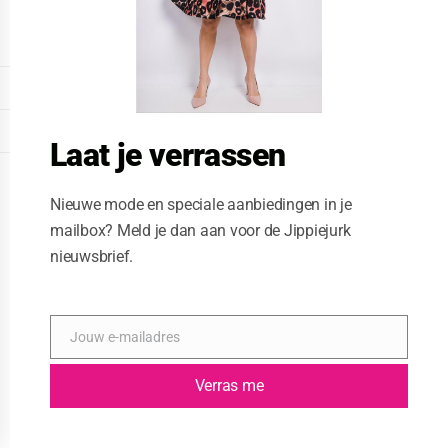
o
d
u
l
e
DISPLAY EXTENDED FOOTER
DISPLAY FOOTER
Laat je verrassen
WEBSITE: CREATIVE PASSENGER
Nieuwe mode en speciale aanbiedingen in je
mailbox? Meld je dan aan voor de Jippiejurk
nieuwsbrief.
Jouw e-mailadres
E
-
m
Verras me
a
i
l