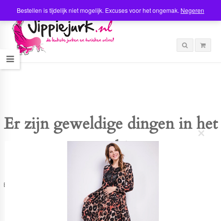
Bestellen is tijdelijk niet mogelijk. Excuses voor het ongemak.
Negeren
Er zijn geweldige dingen in het
C
verschiet
l
o
s
e
t
Er is iets moois in het vooruitzicht! Onze winkel wordt momenteel gebouwd en
h
zal binnenkort online komen!
i
s
m