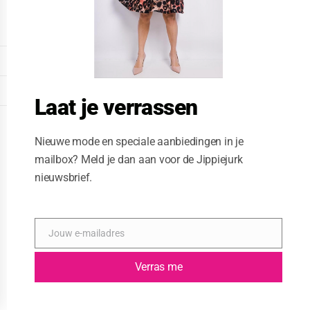
o
d
u
l
e
DISPLAY EXTENDED FOOTER
DISPLAY FOOTER
Laat je verrassen
WEBSITE: CREATIVE PASSENGER
Nieuwe mode en speciale aanbiedingen in je
mailbox? Meld je dan aan voor de Jippiejurk
nieuwsbrief.
Jouw e-mailadres
E
-
m
Verras me
a
i
l