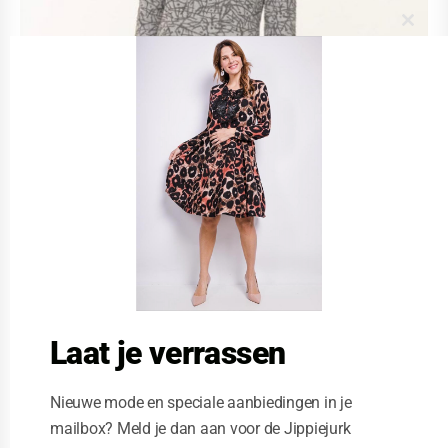
C
l
o
s
e
t
h
i
s
m
o
d
u
l
e
Laat je verrassen
Nieuwe mode en speciale aanbiedingen in je
mailbox? Meld je dan aan voor de Jippiejurk