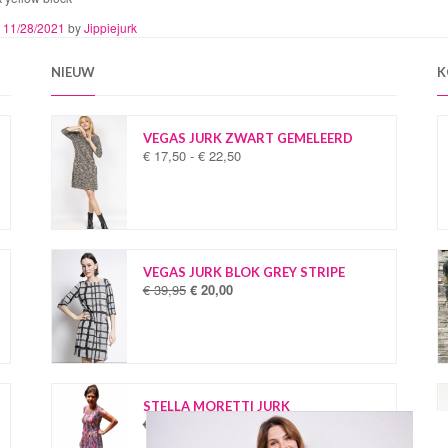
n
11/28/2021
by
Jippiejurk
NIEUW
K
VEGAS JURK ZWART GEMELEERD
€
17,50
-
€
22,50
P
r
i
j
s
k
l
VEGAS JURK BLOK GREY STRIPE
a
€
39,95
€
20,00
O
H
s
o
u
s
r
i
e
s
d
:
p
i
€
r
g
o
e
STELLA MORETTI JURK
1
n
p
€
34,95
€
19,95
O
H
7
k
r
o
u
,