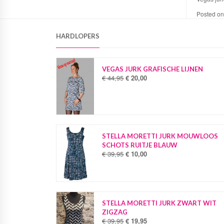
Posted o
HARDLOPERS
VEGAS JURK GRAFISCHE LIJNEN
€
44,95
€
20,00
O
H
o
u
r
i
s
d
p
i
r
g
o
e
STELLA MORETTI JURK MOUWLOOS
n
p
SCHOTS RUITJE BLAUW
k
r
€
39,95
€
10,00
O
H
e
i
o
u
l
j
r
i
i
s
s
d
j
i
p
i
k
s
r
g
STELLA MORETTI JURK ZWART WIT
e
:
o
e
ZIGZAG
p
€
n
p
€
39,95
€
19,95
O
H
r