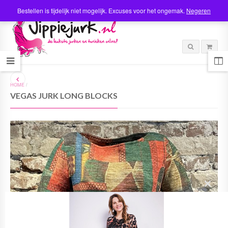
Bestellen is tijdelijk niet mogelijk. Excuses voor het ongemak.
Negeren
HOME
/
VEGAS JURK LONG BLOCKS
C
l
o
s
e