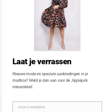
t
h
i
s
m
o
d
u
l
e
Laat je verrassen
Nieuwe mode en speciale aanbiedingen in je
mailbox? Meld je dan aan voor de Jippiejurk
nieuwsbrief.
Vegas jurk long blocks
Posted on
10/07/2021
by
Jippiejurk
DISPLAY EXTENDED FOOTER
Jouw e-mailadres
E