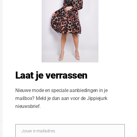
t
h
i
s
m
o
d
u
l
e
Laat je verrassen
Nieuwe mode en speciale aanbiedingen in je
mailbox? Meld je dan aan voor de Jippiejurk
nieuwsbrief.
Vegas jurk Afrika print
Posted on
10/07/2021
by
Jippiejurk
DISPLAY EXTENDED FOOTER
Jouw e-mailadres
E