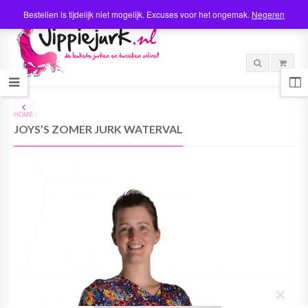
Bestellen is tijdelijk niet mogelijk. Excuses voor het ongemak.
Negeren
HOME
/
JOYS’S ZOMER JURK WATERVAL
C