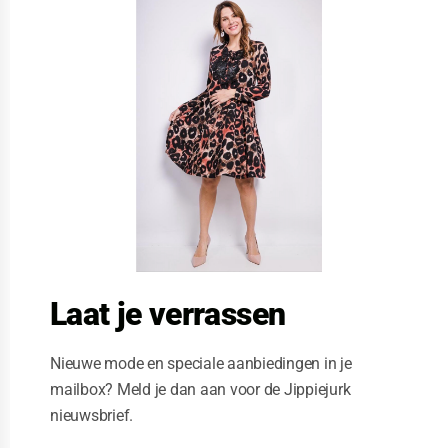
l
o
s
e
t
h
i
s
m
o
d
u
l
e
Laat je verrassen
Nieuwe mode en speciale aanbiedingen in je
mailbox? Meld je dan aan voor de Jippiejurk
nieuwsbrief.
Joys’s zomer jurk waterval