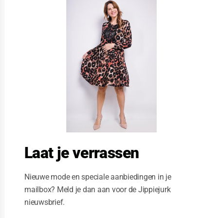
l
o
s
e
t
h
i
s
m
o
d
u
l
e
Laat je verrassen
Nieuwe mode en speciale aanbiedingen in je
mailbox? Meld je dan aan voor de Jippiejurk
nieuwsbrief.
Vegas jurk Colored dots