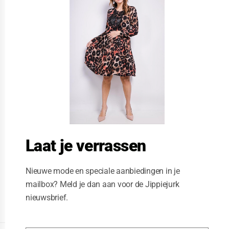
s
e
t
h
i
s
m
o
d
u
l
e
Laat je verrassen
Nieuwe mode en speciale aanbiedingen in je
mailbox? Meld je dan aan voor de Jippiejurk
nieuwsbrief.
Posted on
01/21/2021
by
Jippiejurk