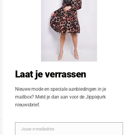
t
h
i
s
m
o
d
u
l
e
Laat je verrassen
Nieuwe mode en speciale aanbiedingen in je
mailbox? Meld je dan aan voor de Jippiejurk
nieuwsbrief.
Sjaal burberry
Posted on
12/19/2020
by
Jippiejurk
DISPLAY EXTENDED FOOTER
Jouw e-mailadres
E