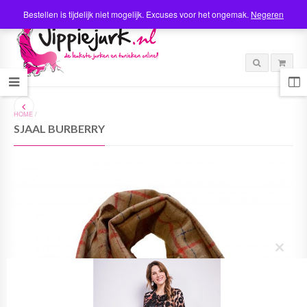
Bestellen is tijdelijk niet mogelijk. Excuses voor het ongemak.
Negeren
HOME
/
SJAAL BURBERRY
C
l
o
s
e