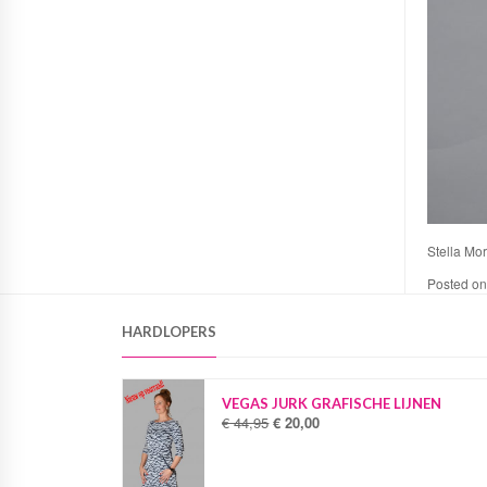
Stella More
Posted o
HARDLOPERS
VEGAS JURK GRAFISCHE LIJNEN
€
44,95
€
20,00
O
H
o
u
r
i
s
d