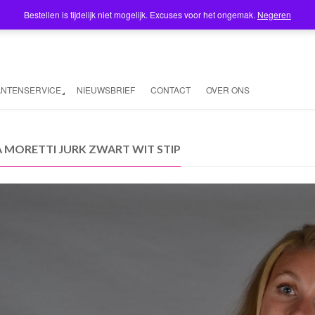
Bestellen is tijdelijk niet mogelijk. Excuses voor het ongemak.
Negeren
ANTENSERVICE
NIEUWSBRIEF
CONTACT
OVER ONS
A MORETTI JURK ZWART WIT STIP