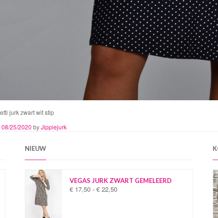
tti jurk zwart wit stip
n
08/25/2020
by
Jippiejurk
NIEUW
K
VEGAS JURK ZWART GEMELEERD
€
17,50
-
€
22,50
P
r
i
j