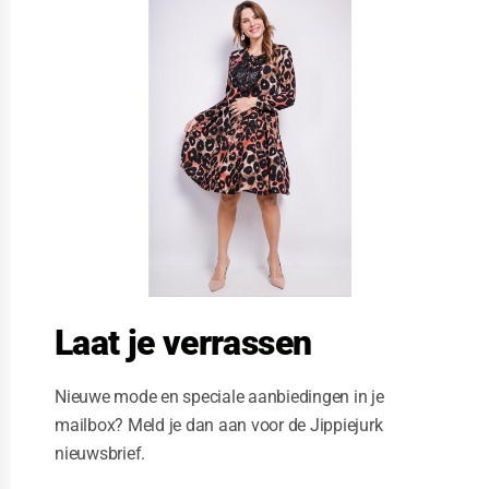
l
o
s
e
t
h
i
s
m
o
d
u
l
e
Laat je verrassen
Nieuwe mode en speciale aanbiedingen in je
mailbox? Meld je dan aan voor de Jippiejurk
nieuwsbrief.
Stella Moretti jurk rood wit vlinders