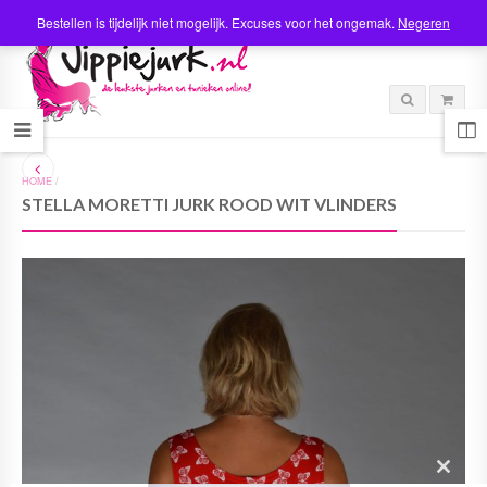
Bestellen is tijdelijk niet mogelijk. Excuses voor het ongemak.
Negeren
HOME
/
STELLA MORETTI JURK ROOD WIT VLINDERS
C