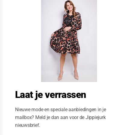
l
o
s
e
t
h
i
s
m
o
d
u
l
e
Laat je verrassen
Nieuwe mode en speciale aanbiedingen in je
mailbox? Meld je dan aan voor de Jippiejurk
nieuwsbrief.
Stella Moretti jurk kobalt blauw