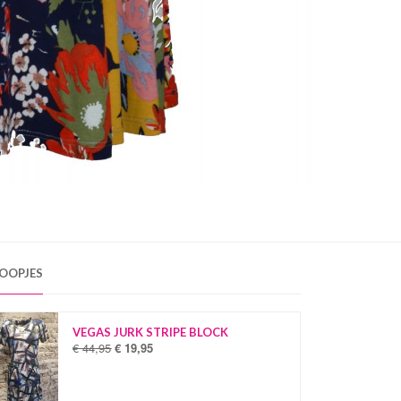
OOPJES
VEGAS JURK STRIPE BLOCK
€
44,95
€
19,95
O
H
o
u
r
i
s
d