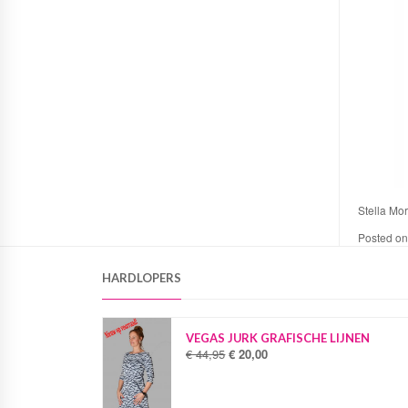
Stella Mor
Posted o
HARDLOPERS
VEGAS JURK GRAFISCHE LIJNEN
€
44,95
€
20,00
O
H
o
u
r
i
s
d