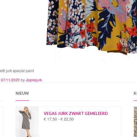
etti jurk special paint
n
07/11/2020
by
Jippiejurk
NIEUW
K
VEGAS JURK ZWART GEMELEERD
€
17,50
-
€
22,50
P
r
i
j