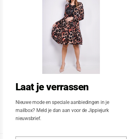
s
e
t
h
i
s
m
o
d
u
l
e
Laat je verrassen
Nieuwe mode en speciale aanbiedingen in je
mailbox? Meld je dan aan voor de Jippiejurk
nieuwsbrief.
Posted on
06/23/2020
by
Jippiejurk