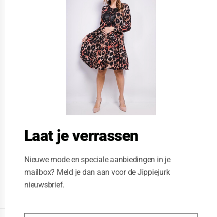
s
e
t
h
i
s
m
o
d
u
l
e
Laat je verrassen
Nieuwe mode en speciale aanbiedingen in je
mailbox? Meld je dan aan voor de Jippiejurk
nieuwsbrief.
Posted on
06/23/2020
by
Jippiejurk