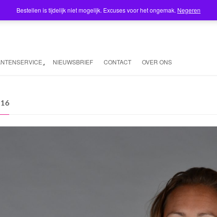
Bestellen is tijdelijk niet mogelijk. Excuses voor het ongemak.
Negeren
ANTENSERVICE
NIEUWSBRIEF
CONTACT
OVER ONS
116