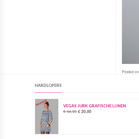
Posted o
HARDLOPERS
VEGAS JURK GRAFISCHE LIJNEN
€
44,95
€
20,00
O
H
o
u
r
i
s
d
p
i