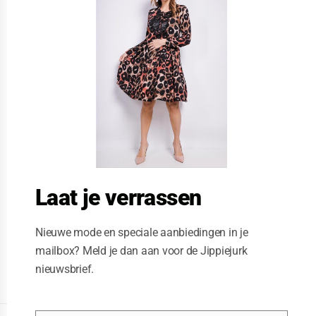
s
e
t
h
i
s
m
o
d
u
l
e
Laat je verrassen
Nieuwe mode en speciale aanbiedingen in je
mailbox? Meld je dan aan voor de Jippiejurk
nieuwsbrief.
Posted on
06/22/2020
by
Jippiejurk