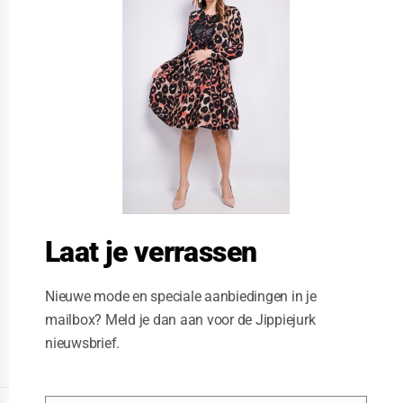
s
e
t
h
i
s
m
o
d
u
l
e
Laat je verrassen
Nieuwe mode en speciale aanbiedingen in je
mailbox? Meld je dan aan voor de Jippiejurk
nieuwsbrief.
Posted on
06/22/2020
by
Jippiejurk