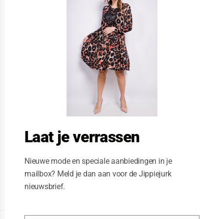
s
e
t
h
i
s
m
o
d
u
l
e
Laat je verrassen
Nieuwe mode en speciale aanbiedingen in je
mailbox? Meld je dan aan voor de Jippiejurk
nieuwsbrief.
Posted on
06/22/2020
by
Jippiejurk