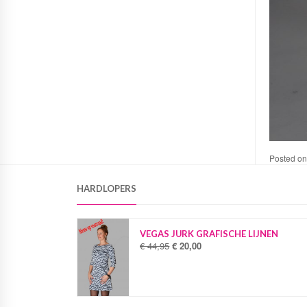
Posted o
HARDLOPERS
VEGAS JURK GRAFISCHE LIJNEN
€
44,95
€
20,00
O
H
o
u
r
i
s
d
p
i