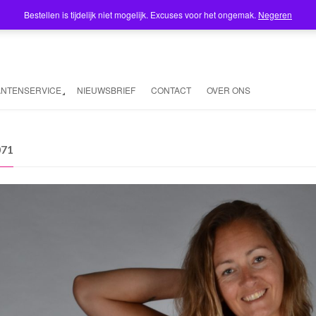
Bestellen is tijdelijk niet mogelijk. Excuses voor het ongemak.
Negeren
ANTENSERVICE
NIEUWSBRIEF
CONTACT
OVER ONS
071