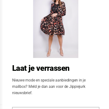
s
e
t
h
i
s
m
o
d
u
l
e
Laat je verrassen
Nieuwe mode en speciale aanbiedingen in je
mailbox? Meld je dan aan voor de Jippiejurk
nieuwsbrief.
Posted on
06/22/2020
by
Jippiejurk