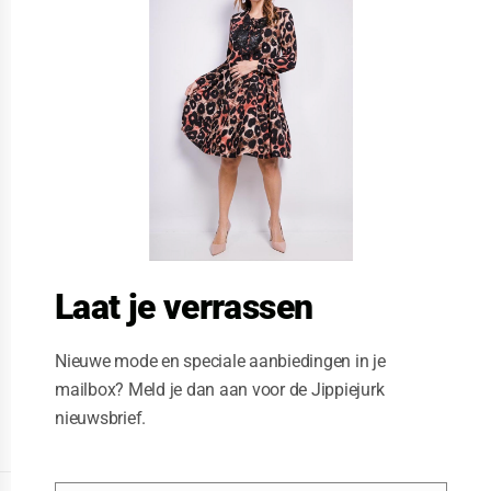
s
e
t
h
i
s
m
o
d
u
l
e
Laat je verrassen
Nieuwe mode en speciale aanbiedingen in je
mailbox? Meld je dan aan voor de Jippiejurk
nieuwsbrief.
Posted on
06/22/2020
by
Jippiejurk