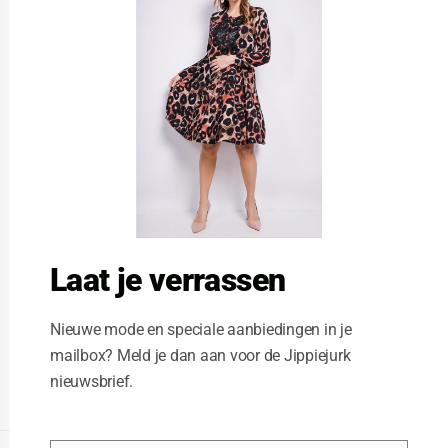
s
e
t
h
i
s
m
o
d
u
l
e
Laat je verrassen
Nieuwe mode en speciale aanbiedingen in je
mailbox? Meld je dan aan voor de Jippiejurk
nieuwsbrief.
Posted on
05/28/2020
by
Jippiejurk