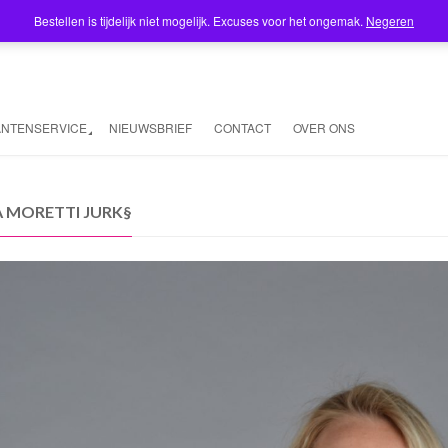
Bestellen is tijdelijk niet mogelijk. Excuses voor het ongemak.
Negeren
ANTENSERVICE
NIEUWSBRIEF
CONTACT
OVER ONS
A MORETTI JURK§