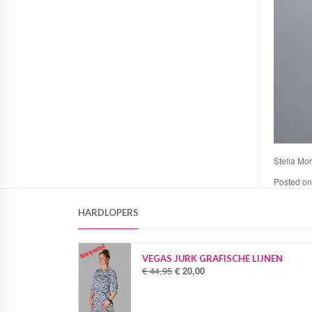
Stella More
Posted o
HARDLOPERS
VEGAS JURK GRAFISCHE LIJNEN
€
44,95
€
20,00
O
H
o
u
r
i
s
d