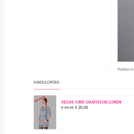
Posted o
HARDLOPERS
VEGAS JURK GRAFISCHE LIJNEN
€
44,95
€
20,00
O
H
o
u
r
i
s
d
p
i