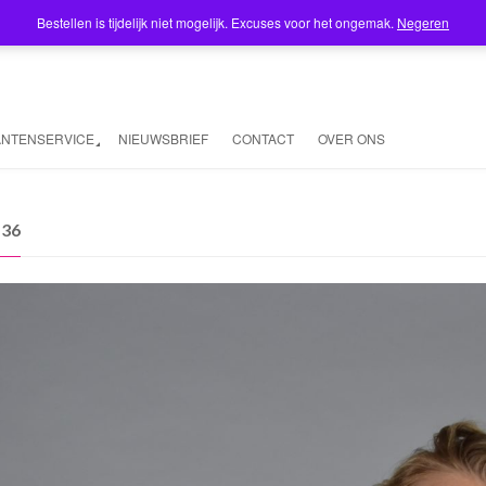
Bestellen is tijdelijk niet mogelijk. Excuses voor het ongemak.
Negeren
ANTENSERVICE
NIEUWSBRIEF
CONTACT
OVER ONS
136