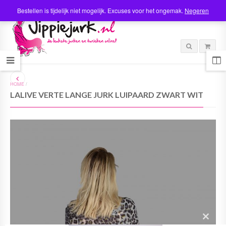
Bestellen is tijdelijk niet mogelijk. Excuses voor het ongemak.
Negeren
HOME
/
LALIVE VERTE LANGE JURK LUIPAARD ZWART WIT
C