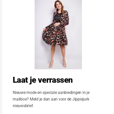
l
o
s
e
t
h
i
s
m
o
d
u
l
e
Laat je verrassen
Nieuwe mode en speciale aanbiedingen in je
mailbox? Meld je dan aan voor de Jippiejurk
nieuwsbrief.
LALIVE VERTE LANGE JURK LUIPAARD ZWART wit