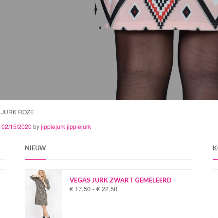
 JURK ROZE
n
02/15/2020
by
jippiejurk jippiejurk
NIEUW
K
VEGAS JURK ZWART GEMELEERD
€
17,50
-
€
22,50
P
r
i
j