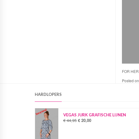
FOR HER
Posted o
HARDLOPERS
VEGAS JURK GRAFISCHE LIJNEN
€
44,95
€
20,00
O
H
o
u
r
i
s
d