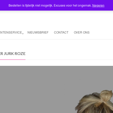
Bestellen is tijdelijk niet mogelijk. Excuses voor het ongemak.
Negeren
ANTENSERVICE
NIEUWSBRIEF
CONTACT
OVER ONS
ER JURK ROZE