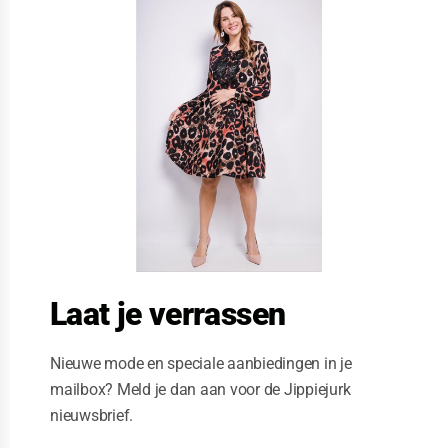
l
o
s
e
t
h
i
s
m
o
d
u
l
e
Laat je verrassen
Nieuwe mode en speciale aanbiedingen in je
mailbox? Meld je dan aan voor de Jippiejurk
nieuwsbrief.
Vegas jurk for her