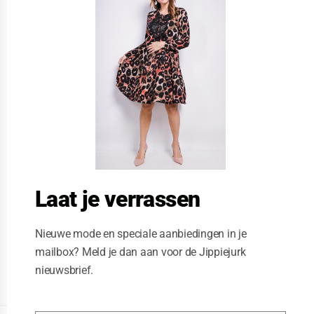
s
e
t
h
i
s
m
o
d
u
l
e
Laat je verrassen
Nieuwe mode en speciale aanbiedingen in je
mailbox? Meld je dan aan voor de Jippiejurk
nieuwsbrief.
Posted on
06/05/2019
by
Jippie Jurk