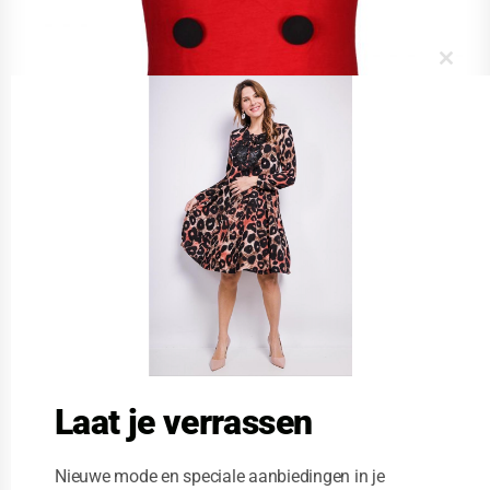
C
l
o
s
e
t
h
i
s
m
o
d
u
l
e
Laat je verrassen
Nieuwe mode en speciale aanbiedingen in je