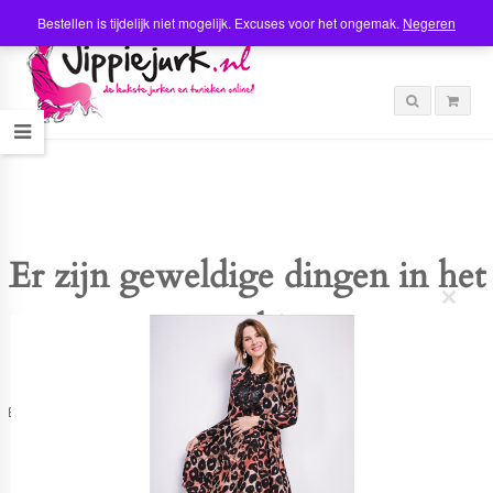
Bestellen is tijdelijk niet mogelijk. Excuses voor het ongemak.
Negeren
Er zijn geweldige dingen in het
C
verschiet
l
o
s
e
t
Er is iets moois in het vooruitzicht! Onze winkel wordt momenteel gebouwd en
h
zal binnenkort online komen!
i
s
m