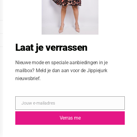
o
d
u
l
e
DISPLAY EXTENDED FOOTER
DISPLAY FOOTER
Laat je verrassen
WEBSITE: CREATIVE PASSENGER
Nieuwe mode en speciale aanbiedingen in je
mailbox? Meld je dan aan voor de Jippiejurk
nieuwsbrief.
Jouw e-mailadres
E
-
m
Verras me
a
i
l