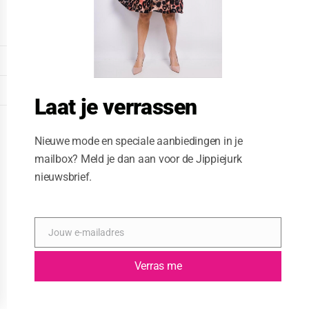
o
d
u
l
e
DISPLAY EXTENDED FOOTER
DISPLAY FOOTER
Laat je verrassen
WEBSITE: CREATIVE PASSENGER
Nieuwe mode en speciale aanbiedingen in je
mailbox? Meld je dan aan voor de Jippiejurk
nieuwsbrief.
Jouw e-mailadres
E
-
m
Verras me
a
i
l