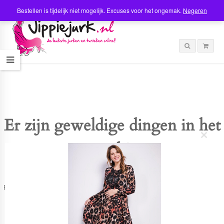
Bestellen is tijdelijk niet mogelijk. Excuses voor het ongemak.
Negeren
Er zijn geweldige dingen in het
C
verschiet
l
o
s
e
t
Er is iets moois in het vooruitzicht! Onze winkel wordt momenteel gebouwd en
h
zal binnenkort online komen!
i
s
m