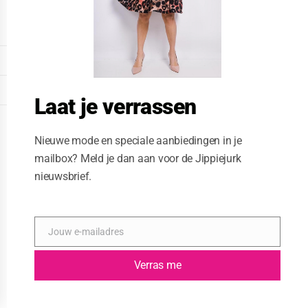
o
d
u
l
e
DISPLAY EXTENDED FOOTER
DISPLAY FOOTER
Laat je verrassen
WEBSITE: CREATIVE PASSENGER
Nieuwe mode en speciale aanbiedingen in je
mailbox? Meld je dan aan voor de Jippiejurk
nieuwsbrief.
Jouw e-mailadres
E
-
m
Verras me
a
i
l