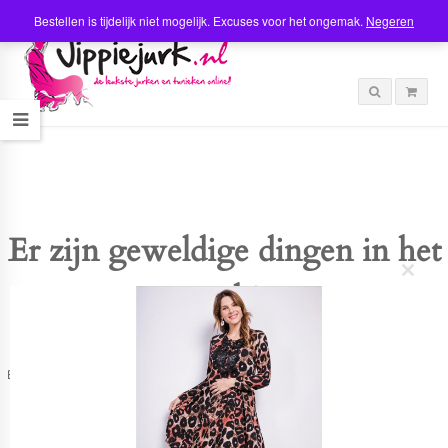
Bestellen is tijdelijk niet mogelijk. Excuses voor het ongemak.
Negeren
Er zijn geweldige dingen in het
C
verschiet
l
o
s
e
t
Er is iets moois in het vooruitzicht! Onze winkel wordt momenteel gebouwd en
h
zal binnenkort online komen!
i
s
m