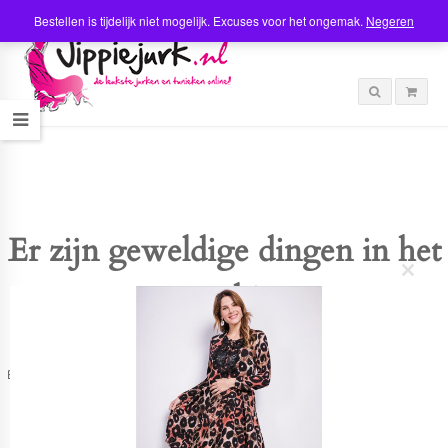
Bestellen is tijdelijk niet mogelijk. Excuses voor het ongemak.
Negeren
Er zijn geweldige dingen in het
C
verschiet
l
o
s
e
t
Er is iets moois in het vooruitzicht! Onze winkel wordt momenteel gebouwd en
h
zal binnenkort online komen!
i
s
m