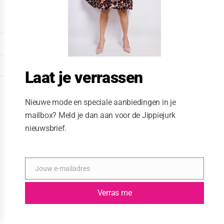
o
d
u
l
e
DISPLAY EXTENDED FOOTER
DISPLAY FOOTER
Laat je verrassen
WEBSITE: CREATIVE PASSENGER
Nieuwe mode en speciale aanbiedingen in je
mailbox? Meld je dan aan voor de Jippiejurk
nieuwsbrief.
Jouw e-mailadres
E
-
m
Verras me
a
i
l