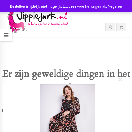
Bestellen is tijdelijk niet mogelijk. Excuses voor het ongemak.
Negeren
Er zijn geweldige dingen in het
C
verschiet
l
o
s
e
t
Er is iets moois in het vooruitzicht! Onze winkel wordt momenteel gebouwd en
h
zal binnenkort online komen!
i
s
m