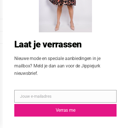
o
d
u
l
e
DISPLAY EXTENDED FOOTER
DISPLAY FOOTER
Laat je verrassen
WEBSITE: CREATIVE PASSENGER
Nieuwe mode en speciale aanbiedingen in je
mailbox? Meld je dan aan voor de Jippiejurk
nieuwsbrief.
Jouw e-mailadres
E
-
m
Verras me
a
i
l