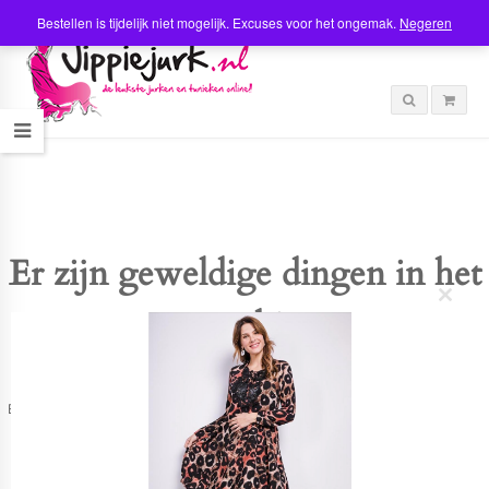
Bestellen is tijdelijk niet mogelijk. Excuses voor het ongemak.
Negeren
Er zijn geweldige dingen in het
C
verschiet
l
o
s
e
t
Er is iets moois in het vooruitzicht! Onze winkel wordt momenteel gebouwd en
h
zal binnenkort online komen!
i
s
m