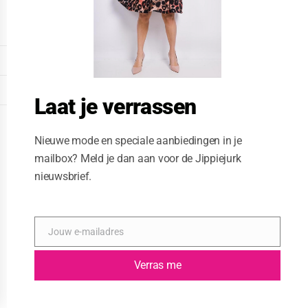
o
d
u
l
e
DISPLAY EXTENDED FOOTER
DISPLAY FOOTER
Laat je verrassen
WEBSITE: CREATIVE PASSENGER
Nieuwe mode en speciale aanbiedingen in je
mailbox? Meld je dan aan voor de Jippiejurk
nieuwsbrief.
Jouw e-mailadres
E
-
m
Verras me
a
i
l