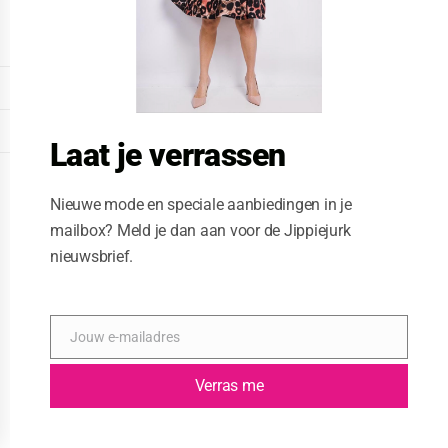
o
d
u
l
e
DISPLAY EXTENDED FOOTER
DISPLAY FOOTER
Laat je verrassen
WEBSITE: CREATIVE PASSENGER
Nieuwe mode en speciale aanbiedingen in je
mailbox? Meld je dan aan voor de Jippiejurk
nieuwsbrief.
Jouw e-mailadres
E
-
m
Verras me
a
i
l