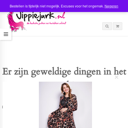
Bestellen is tijdelijk niet mogelijk. Excuses voor het ongemak.
Negeren
Er zijn geweldige dingen in het
C
verschiet
l
o
s
e
t
Er is iets moois in het vooruitzicht! Onze winkel wordt momenteel gebouwd en
h
zal binnenkort online komen!
i
s
m