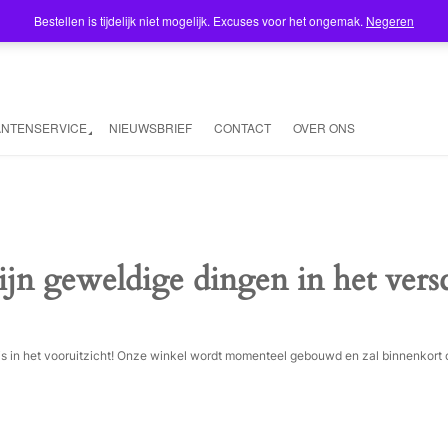
Bestellen is tijdelijk niet mogelijk. Excuses voor het ongemak.
Negeren
ANTENSERVICE
NIEUWSBRIEF
CONTACT
OVER ONS
ijn geweldige dingen in het vers
ois in het vooruitzicht! Onze winkel wordt momenteel gebouwd en zal binnenkort