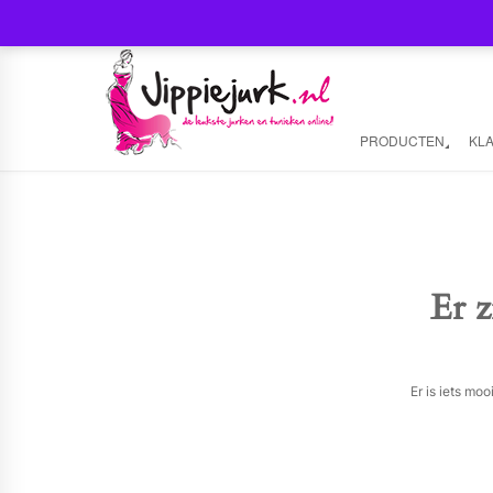
PRODUCTEN
KL
Er z
Er is iets mo