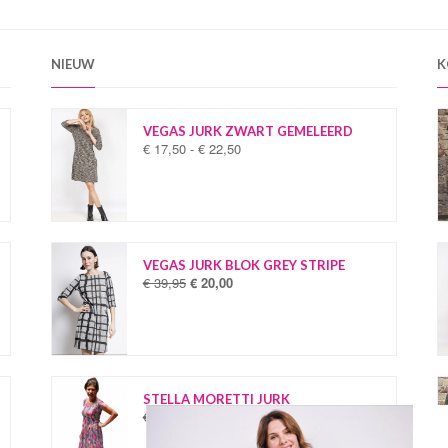
NIEUW
K
VEGAS JURK ZWART GEMELEERD
€
17,50
-
€
22,50
P
r
i
j
s
k
l
VEGAS JURK BLOK GREY STRIPE
a
€
39,95
€
20,00
O
H
s
o
u
s
r
i
e
s
d
:
p
i
€
r
g
o
e
STELLA MORETTI JURK
1
n
p
€
34,95
€
19,95
O
H
7
k
r
o
u
,
e
i