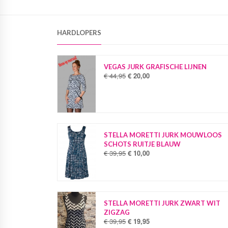
HARDLOPERS
VEGAS JURK GRAFISCHE LIJNEN
€
44,95
€
20,00
O
H
o
u
r
i
s
d
p
i
r
g
o
e
STELLA MORETTI JURK MOUWLOOS
n
p
SCHOTS RUITJE BLAUW
k
r
€
39,95
€
10,00
O
H
e
i
o
u
l
j
r
i
i
s
s
d
j
i
p
i
k
s
r
g
STELLA MORETTI JURK ZWART WIT
e
:
o
e
ZIGZAG
p
€
n
p
€
39,95
€
19,95
O
H
r
k
r