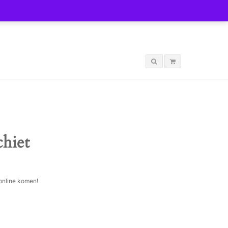
LOGIN
chiet
 online komen!