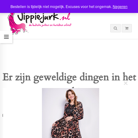
Bestellen is tijdelijk niet mogelijk. Excuses voor het ongemak.
Negeren
Er zijn geweldige dingen in het
C
verschiet
l
o
s
e
t
Er is iets moois in het vooruitzicht! Onze winkel wordt momenteel gebouwd en
h
zal binnenkort online komen!
i
s
m