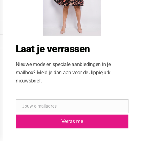
o
d
u
l
e
DISPLAY EXTENDED FOOTER
DISPLAY FOOTER
Laat je verrassen
WEBSITE: CREATIVE PASSENGER
Nieuwe mode en speciale aanbiedingen in je
mailbox? Meld je dan aan voor de Jippiejurk
nieuwsbrief.
Jouw e-mailadres
E
-
m
Verras me
a
i
l